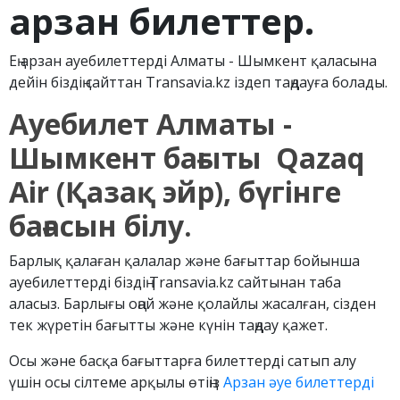
арзан билеттер.
Ең арзан ауебилеттерді Алматы - Шымкент қаласына
дейін біздің сайттан Transavia.kz іздеп таңдауға болады.
Ауебилет Алматы -
Шымкент бағыты Qazaq
Air (Қазақ эйр), бүгінге
бағасын білу.
Барлық қалаған қалалар және бағыттар бойынша
ауебилеттерді біздің Transavia.kz сайтынан таба
аласыз. Барлығы оңай және қолайлы жасалған, сізден
тек жүретін бағытты және күнін таңдау қажет.
Осы және басқа бағыттарға билеттерді сатып алу
үшін осы сілтеме арқылы өтіңіз
Арзан әуе билеттерді