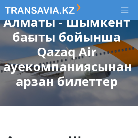
Алматы - Шымкент
бағыты бойынша
Qazaq Air
ауекомпаниясынан
арзан билеттер