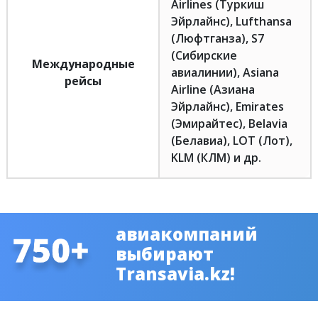
Airlines (Туркиш
Эйрлайнс), Lufthansa
(Люфтганза), S7
(Сибирские
Международные
авиалинии), Asiana
рейсы
Airline (Азиана
Эйрлайнс), Emirates
(Эмирайтес), Belavia
(Белавиа), LOT (Лот),
KLM (КЛМ) и др.
авиакомпаний
выбирают
Transavia.kz!