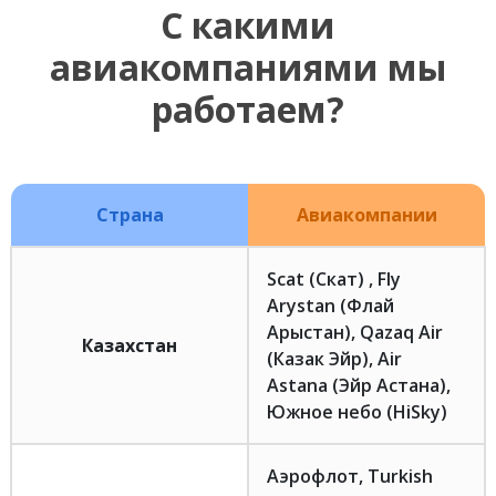
С какими
авиакомпаниями мы
работаем?
Страна
Авиакомпании
Scat (Скат) , Fly
Arystan (Флай
Арыстан), Qazaq Air
Казахстан
(Казак Эйр), Air
Astana (Эйр Астана),
Южное небо (HiSky)
Аэрофлот, Turkish