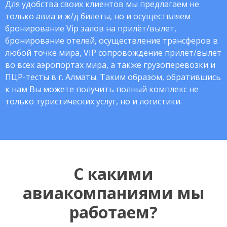
Для удобства своих клиентов мы предлагаем не
только авиа и ж/д билеты, но и осуществляем
бронирование Vip залов на прилёт/вылет,
бронирование отелей, осуществление трансферов в
любой точке мира, VIP сопровождение прилёт/вылет
во всех аэропортах мира, а также грузоперевозки и
ПЦР-тесты в г. Алматы. Таким образом, обратившись
к нам Вы можете получить полный комплекс не
только туристических услуг, но и логистики.
С какими
авиакомпаниями мы
работаем?