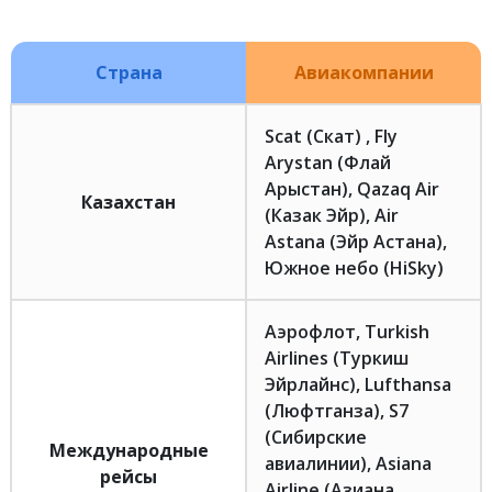
Страна
Авиакомпании
Scat (Скат) , Fly
Arystan (Флай
Арыстан), Qazaq Air
Казахстан
(Казак Эйр), Air
Astana (Эйр Астана),
Южное небо (HiSky)
Аэрофлот, Turkish
Airlines (Туркиш
Эйрлайнс), Lufthansa
(Люфтганза), S7
(Сибирские
Международные
авиалинии), Asiana
рейсы
Airline (Азиана