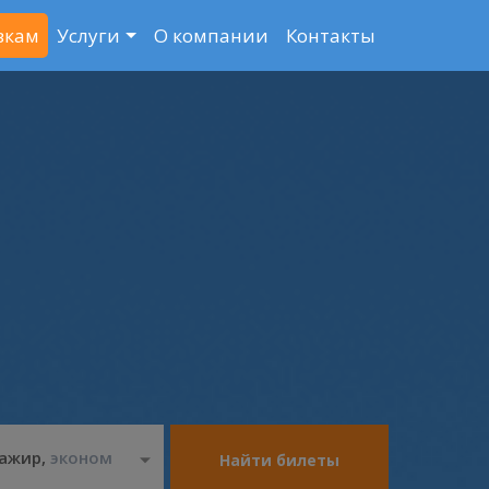
вкам
Услуги
О компании
Контакты
сажир
,
эконом
Найти
билеты