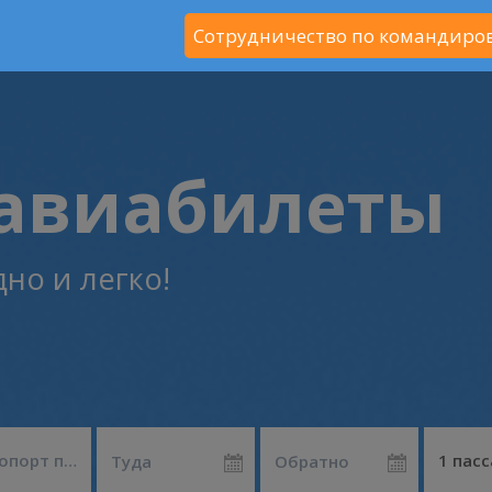
Сотрудничество по командиро
авиабилеты
но и легко!
Город или аэропорт прилета
1 пас
Туда
Обратно