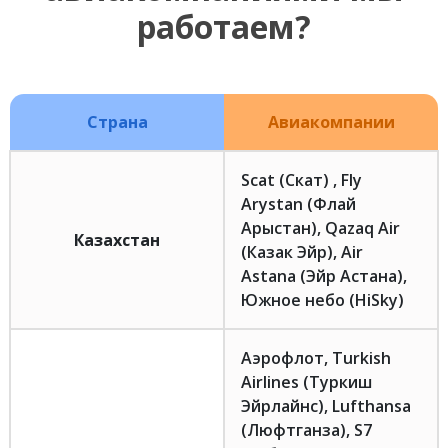
работаем?
Страна
Авиакомпании
Scat (Скат) , Fly
Arystan (Флай
Арыстан), Qazaq Air
Казахстан
(Казак Эйр), Air
Astana (Эйр Астана),
Южное небо (HiSky)
Аэрофлот, Turkish
Airlines (Туркиш
Эйрлайнс), Lufthansa
(Люфтганза), S7