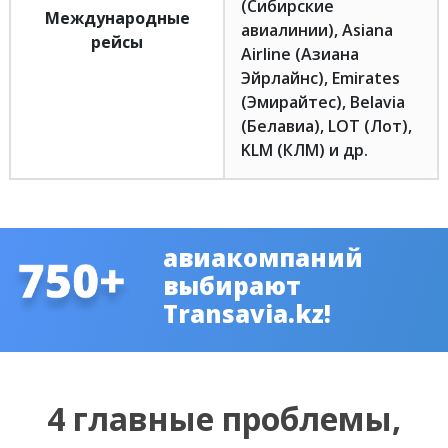
(Сибирские
Международные
авиалинии), Asiana
рейсы
Airline (Азиана
Эйрлайнс), Emirates
(Эмирайтес), Belavia
(Белавиа), LOT (Лот),
KLM (КЛМ) и др.
авиакомпаний
выбирают
Transavia.kz!
4 главные проблемы,