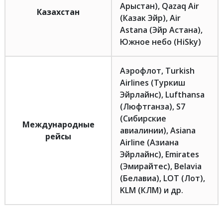
Арыстан), Qazaq Air
Казахстан
(Казак Эйр), Air
Astana (Эйр Астана),
Южное небо (HiSky)
Аэрофлот, Turkish
Airlines (Туркиш
Эйрлайнс), Lufthansa
(Люфтганза), S7
(Сибирские
Международные
авиалинии), Asiana
рейсы
Airline (Азиана
Эйрлайнс), Emirates
(Эмирайтес), Belavia
(Белавиа), LOT (Лот),
KLM (КЛМ) и др.