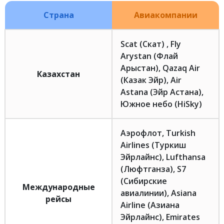
Страна
Авиакомпании
Scat (Скат) , Fly
Arystan (Флай
Арыстан), Qazaq Air
Казахстан
(Казак Эйр), Air
Astana (Эйр Астана),
Южное небо (HiSky)
Аэрофлот, Turkish
Airlines (Туркиш
Эйрлайнс), Lufthansa
(Люфтганза), S7
(Сибирские
Международные
авиалинии), Asiana
рейсы
Airline (Азиана
Эйрлайнс), Emirates