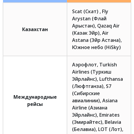
Scat (Скат) , Fly
Arystan (Флай
Арыстан), Qazaq Air
Казахстан
(Казак Эйр), Air
Astana (Эйр Астана),
Южное небо (HiSky)
Аэрофлот, Turkish
Airlines (Туркиш
Эйрлайнс), Lufthansa
(Люфтганза), S7
(Сибирские
Международные
авиалинии), Asiana
рейсы
Airline (Азиана
Эйрлайнс), Emirates
(Эмирайтес), Belavia
(Белавиа), LOT (Лот),