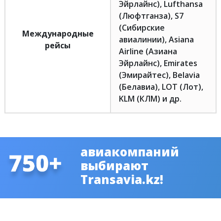
Эйрлайнс), Lufthansa
(Люфтганза), S7
(Сибирские
Международные
авиалинии), Asiana
рейсы
Airline (Азиана
Эйрлайнс), Emirates
(Эмирайтес), Belavia
(Белавиа), LOT (Лот),
KLM (КЛМ) и др.
авиакомпаний
выбирают
Transavia.kz!