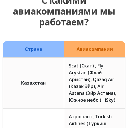
С какими
авиакомпаниями мы
работаем?
Страна
Авиакомпании
Scat (Скат) , Fly
Arystan (Флай
Арыстан), Qazaq Air
Казахстан
(Казак Эйр), Air
Astana (Эйр Астана),
Южное небо (HiSky)
Аэрофлот, Turkish
Airlines (Туркиш