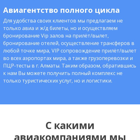
Авиагентство полного цикла
Для удобства своих клиентов мы предлагаем не
только авиа и ж/д билеты, но и осуществляем
бронирование Vip залов на прилёт/вылет,
бронирование отелей, осуществление трансферов в
любой точке мира, VIP сопровождение прилёт/вылет
во всех аэропортах мира, а также грузоперевозки и
ПЦР-тесты в г. Алматы. Таким образом, обратившись
к нам Вы можете получить полный комплекс не
только туристических услуг, но и логистики.
С какими
авиакомпаниями мы