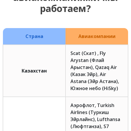
работаем?
Страна
Авиакомпании
Scat (Скат) , Fly
Arystan (Флай
Арыстан), Qazaq Air
Казахстан
(Казак Эйр), Air
Astana (Эйр Астана),
Южное небо (HiSky)
Аэрофлот, Turkish
Airlines (Туркиш
Эйрлайнс), Lufthansa
(Люфтганза), S7