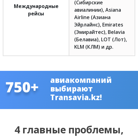
(Сибирские
Международные
авиалинии), Asiana
рейсы
Airline (Азиана
Эйрлайнс), Emirates
(Эмирайтес), Belavia
(Белавиа), LOT (Лот),
KLM (КЛМ) и др.
авиакомпаний
выбирают
Transavia.kz!
4 главные проблемы,