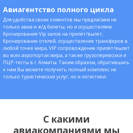
Авиагентство полного цикла
Для удобства своих клиентов мы предлагаем не
только авиа и ж/д билеты, но и осуществляем
бронирование Vip залов на прилёт/вылет,
бронирование отелей, осуществление трансферов в
любой точке мира, VIP сопровождение прилёт/вылет
во всех аэропортах мира, а также грузоперевозки и
ПЦР-тесты в г. Алматы. Таким образом, обратившись
к нам Вы можете получить полный комплекс не
только туристических услуг, но и логистики.
С какими
авиакомпаниями мы