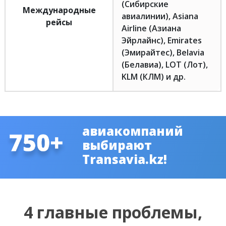
(Сибирские
Международные
авиалинии), Asiana
рейсы
Airline (Азиана
Эйрлайнс), Emirates
(Эмирайтес), Belavia
(Белавиа), LOT (Лот),
KLM (КЛМ) и др.
авиакомпаний
выбирают
Transavia.kz!
4 главные проблемы,