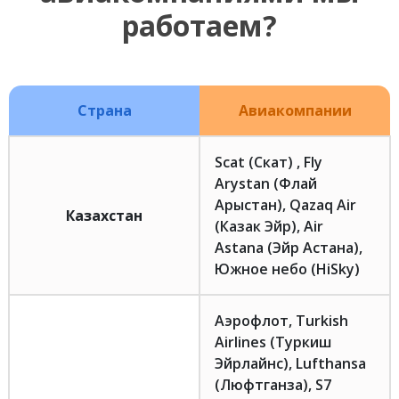
работаем?
Страна
Авиакомпании
Scat (Скат) , Fly
Arystan (Флай
Арыстан), Qazaq Air
Казахстан
(Казак Эйр), Air
Astana (Эйр Астана),
Южное небо (HiSky)
Аэрофлот, Turkish
Airlines (Туркиш
Эйрлайнс), Lufthansa
(Люфтганза), S7