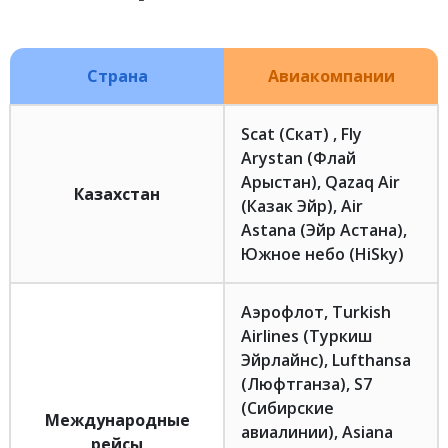
Страна
Авиакомпании
Scat (Скат) , Fly
Arystan (Флай
Арыстан), Qazaq Air
Казахстан
(Казак Эйр), Air
Astana (Эйр Астана),
Южное небо (HiSky)
Аэрофлот, Turkish
Airlines (Туркиш
Эйрлайнс), Lufthansa
(Люфтганза), S7
(Сибирские
Международные
авиалинии), Asiana
рейсы