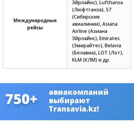
Эйрлайнс), Lufthansa
(Люфтганза), S7
(Сибирские
Международные
авиалинии), Asiana
рейсы
Airline (Азиана
Эйрлайнс), Emirates
(Эмирайтес), Belavia
(Белавиа), LOT (Лот),
KLM (КЛМ) и др.
авиакомпаний
выбирают
Transavia.kz!