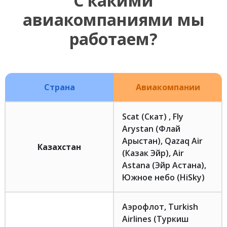
С какими
авиакомпаниями мы
работаем?
Страна
Авиакомпании
Scat (Скат) , Fly
Arystan (Флай
Арыстан), Qazaq Air
Казахстан
(Казак Эйр), Air
Astana (Эйр Астана),
Южное небо (HiSky)
Аэрофлот, Turkish
Airlines (Туркиш