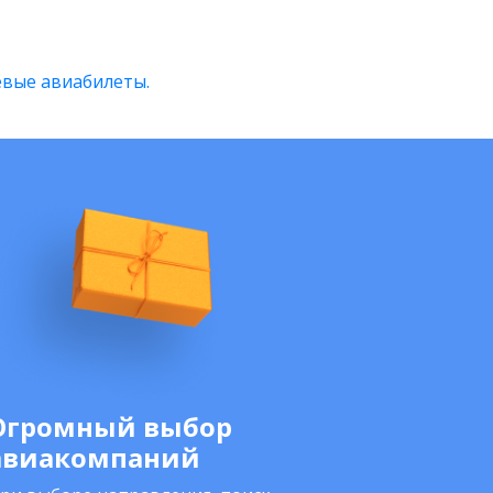
вые авиабилеты.
Огромный выбор
авиакомпаний