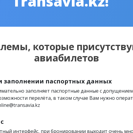
Transavia.kz!
блемы, которые присутству
авиабилетов
и заполнении паспортных данных
нимательно заполняет паспортные данные с допущение
озможности перелёта, в таком случае Вам нужно операти
line@transavia.kz
с
тный интерфейс, при бронировании выходит очень мн