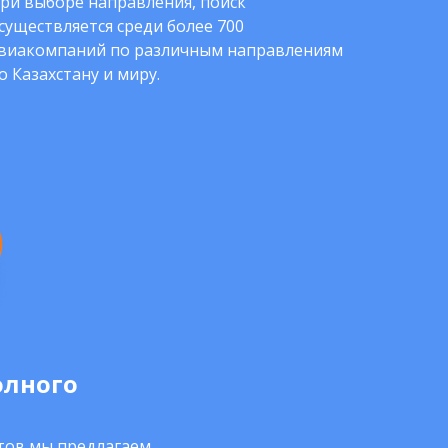
ри выборе направления, поиск
существляется среди более 700
виакомпаний по различным направлениям
о Казахстану и миру.
олного
нтов мы предлагаем