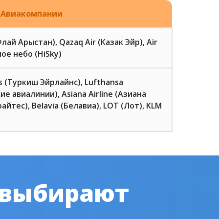
Авиакомпании
(Флай Арыстан), Qazaq Air (Казак Эйр), Air
ое небо (HiSky)
es (Туркиш Эйрлайнс), Lufthansa
ие авиалинии), Asiana Airline (Азиана
айтес), Belavia (Белавиа), LOT (Лот), KLM
 выбирают