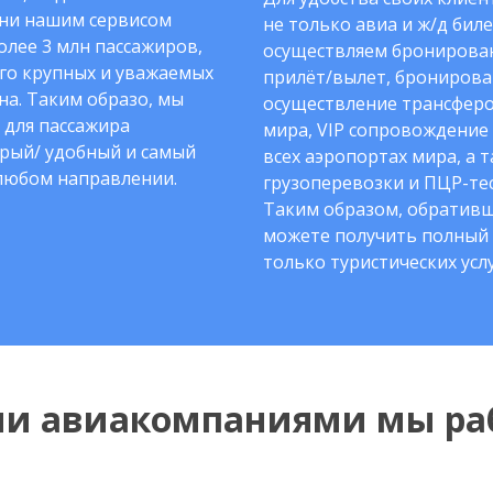
ни нашим сервисом
не только авиа и ж/д биле
олее 3 млн пассажиров,
осуществляем бронирован
го крупных и уважаемых
прилёт/вылет, бронирова
на. Таким образо, мы
осуществление трансферо
 для пассажира
мира, VIP сопровождение
рый/ удобный и самый
всех аэропортах мира, а 
любом направлении.
грузоперевозки и ПЦР-тес
Таким образом, обративш
можете получить полный 
только туристических услу
ми авиакомпаниями мы ра