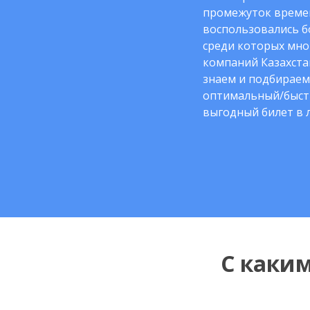
промежуток време
воспользовались б
среди которых мно
компаний Казахста
знаем и подбираем
оптимальный/быст
выгодный билет в 
С каки