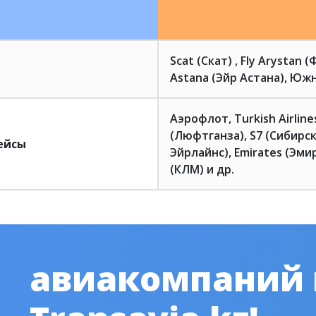
Scat (Скат) , Fly Arystan 
Astana (Эйр Астана), Южн
Аэрофлот, Turkish Airlin
(Люфтганза), S7 (Сибирск
ейсы
Эйрлайнс), Emirates (Эмир
(КЛМ) и др.
авиакомпаний