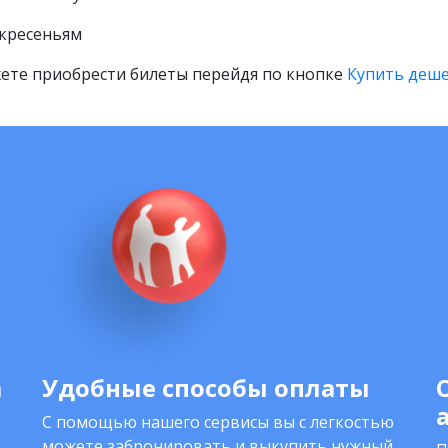
скресеньям
ете приобрести билеты перейдя по кнопке
Купить деше
а
Удобные способы оплаты
С помощью нашего сервисы вы с легкостью
можете забронировать и выкупить нужный