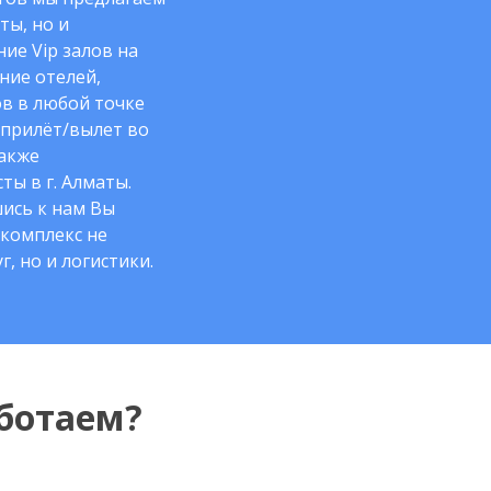
ты, но и
ие Vip залов на
ние отелей,
в в любой точке
 прилёт/вылет во
также
ты в г. Алматы.
ись к нам Вы
комплекс не
г, но и логистики.
ботаем?