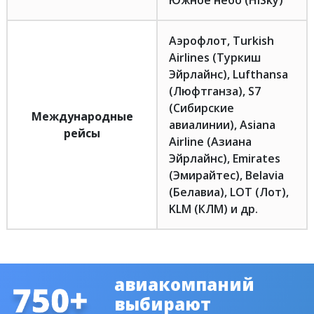
Южное небо (HiSky)
Аэрофлот, Turkish
Airlines (Туркиш
Эйрлайнс), Lufthansa
(Люфтганза), S7
(Сибирские
Международные
авиалинии), Asiana
рейсы
Airline (Азиана
Эйрлайнс), Emirates
(Эмирайтес), Belavia
(Белавиа), LOT (Лот),
KLM (КЛМ) и др.
авиакомпаний
выбирают