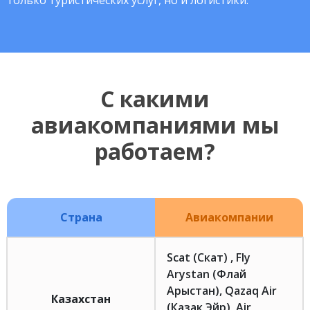
только туристических услуг, но и логистики.
С какими
авиакомпаниями мы
работаем?
Страна
Авиакомпании
Scat (Скат) , Fly
Arystan (Флай
Арыстан), Qazaq Air
Казахстан
(Казак Эйр), Air