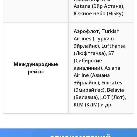
Astana (Эйр Астана),
Южное небо (HiSky)
Аэрофлот, Turkish
Airlines (Туркиш
Эйрлайнс), Lufthansa
(Люфтганза), S7
(Сибирские
Международные
авиалинии), Asiana
рейсы
Airline (Азиана
Эйрлайнс), Emirates
(Эмирайтес), Belavia
(Белавиа), LOT (Лот),
KLM (КЛМ) и др.