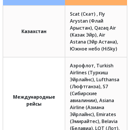
Scat (Скат) , Fly
Arystan (Флай
Арыстан), Qazaq Air
Казахстан
(Казак Эйр), Air
Astana (Эйр Астана),
Южное небо (HiSky)
Аэрофлот, Turkish
Airlines (Туркиш
Эйрлайнс), Lufthansa
(Люфтганза), S7
(Сибирские
Международные
авиалинии), Asiana
рейсы
Airline (Азиана
Эйрлайнс), Emirates
(Эмирайтес), Belavia
(Белавиа), LOT (Лот),