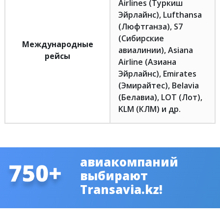
Airlines (Туркиш
Эйрлайнс), Lufthansa
(Люфтганза), S7
(Сибирские
Международные
авиалинии), Asiana
рейсы
Airline (Азиана
Эйрлайнс), Emirates
(Эмирайтес), Belavia
(Белавиа), LOT (Лот),
KLM (КЛМ) и др.
авиакомпаний
выбирают
Transavia.kz!