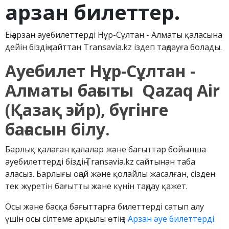
арзан билеттер.
Ең арзан ауебилеттерді Нұр-Сұлтан - Алматы қаласына
дейін біздің сайттан Transavia.kz іздеп таңдауға болады.
Ауебилет Нұр-Сұлтан -
Алматы бағыты Qazaq Air
(Қазақ эйр), бүгінге
бағасын білу.
Барлық қалаған қалалар және бағыттар бойынша
ауебилеттерді біздің Transavia.kz сайтынан таба
аласыз. Барлығы оңай және қолайлы жасалған, сізден
тек жүретін бағытты және күнін таңдау қажет.
Осы және басқа бағыттарға билеттерді сатып алу
үшін осы сілтеме арқылы өтіңіз
Арзан әуе билеттерді