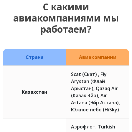
С какими
авиакомпаниями мы
работаем?
Страна
Авиакомпании
Scat (Скат) , Fly
Arystan (Флай
Арыстан), Qazaq Air
Казахстан
(Казак Эйр), Air
Astana (Эйр Астана),
Южное небо (HiSky)
Аэрофлот, Turkish