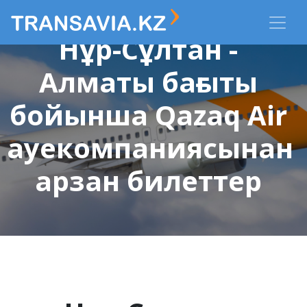
Нұр-Сұлтан -
Алматы бағыты
бойынша Qazaq Air
ауекомпаниясынан
арзан билеттер