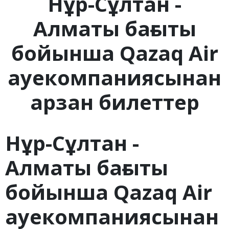
Нұр-Сұлтан -
Алматы бағыты
бойынша Qazaq Air
ауекомпаниясынан
арзан билеттер
Нұр-Сұлтан -
Алматы бағыты
бойынша Qazaq Air
ауекомпаниясынан