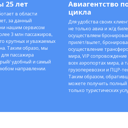
 25 лет
Авиагентство п
цикла
отает в области
ет, за данный
Для удобства своих клие
ни нашим сервисом
не только авиа и ж/д биле
олее 3 млн пассажиров,
осуществляем бронирован
го крупных и уважаемых
прилёт/вылет, бронирова
на. Таким образо, мы
осуществление трансферо
 для пассажира
мира, VIP сопровождение
рый/ удобный и самый
всех аэропортах мира, а 
любом направлении.
грузоперевозки и ПЦР-тес
Таким образом, обративш
можете получить полный 
только туристических услу