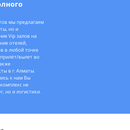
олного
нтов мы предлагаем
ты, но и
ие Vip залов на
ние отелей,
в в любой точке
 прилёт/вылет во
также
ты в г. Алматы.
ись к нам Вы
комплекс не
г, но и логистики.