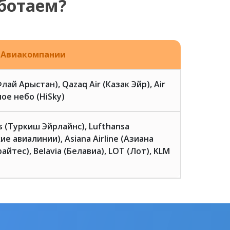
ботаем?
Авиакомпании
(Флай Арыстан), Qazaq Air (Казак Эйр), Air
ое небо (HiSky)
es (Туркиш Эйрлайнс), Lufthansa
ие авиалинии), Asiana Airline (Азиана
айтес), Belavia (Белавиа), LOT (Лот), KLM