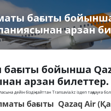
маты бағыты бойынша
паниясынан арзан би
 бағыты бойынша Qaz
нан арзан билеттер.
асына дейін біздің сайттан Transavia.kz іздеп таңдауға бо
маты бағыты Qazaq Air (Қаз