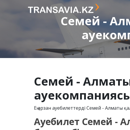
Семей - Ал
ауеком
Семей - Алматы
ауекомпаниясы
Ең арзан ауебилеттерді Семей - Алматы қал
Ауебилет Семей - Ал