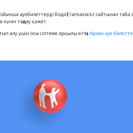
йынша ауебилеттерді біздің Transavia.kz сайтынан таба 
 күнін таңдау қажет.
ып алу үшін осы сілтеме арқылы өтіңіз
Арзан әуе билетте