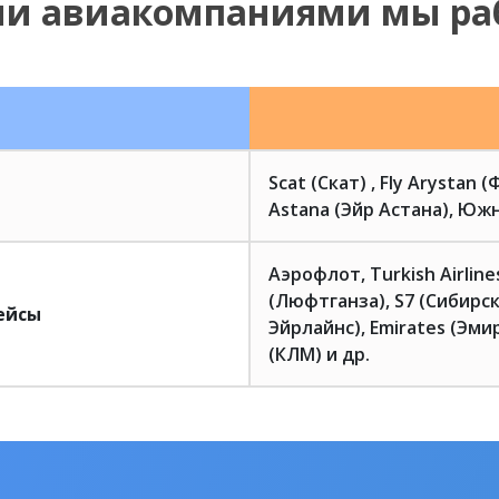
ми авиакомпаниями мы ра
Scat (Скат) , Fly Arystan 
Astana (Эйр Астана), Южн
Аэрофлот, Turkish Airlin
(Люфтганза), S7 (Сибирск
ейсы
Эйрлайнс), Emirates (Эмир
(КЛМ) и др.