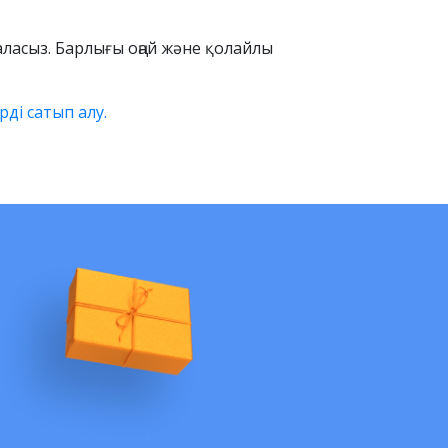
аласыз. Барлығы оңай және қолайлы
рді сатып алу.