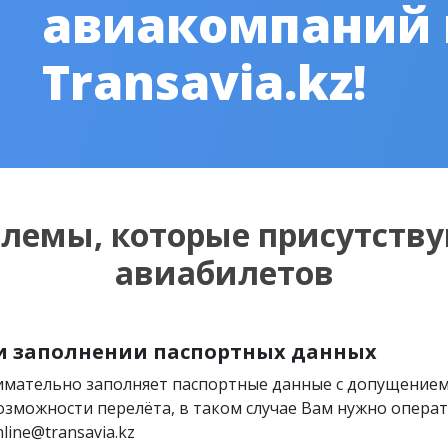
авиакомпаний
Transavia.kz!
блемы, которые присутству
авиабилетов
и заполнении паспортных данных
нимательно заполняет паспортные данные с допущение
озможности перелёта, в таком случае Вам нужно операти
line@transavia.kz