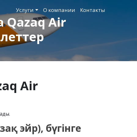
Услуги
О компании
Контакты
 Qazaq Air
леттер
aq Air
лады.
ақ эйр), бүгінге