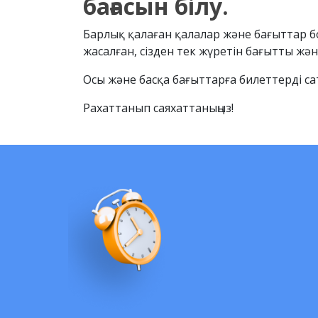
бағасын білу.
Барлық қалаған қалалар және бағыттар бо
жасалған, сізден тек жүретін бағытты және
Осы және басқа бағыттарға билеттерді сат
Рахаттанып саяхаттаныңыз!