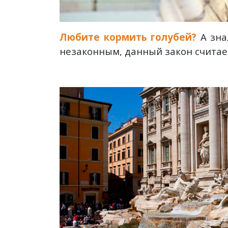
Любите кормить голубей?
А зна
незаконным, данный закон считает