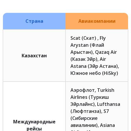
Страна
Авиакомпании
Scat (Скат) , Fly
Arystan (Флай
Арыстан), Qazaq Air
Казахстан
(Казак Эйр), Air
Astana (Эйр Астана),
Южное небо (HiSky)
Аэрофлот, Turkish
Airlines (Туркиш
Эйрлайнс), Lufthansa
(Люфтганза), S7
(Сибирские
Международные
авиалинии), Asiana
рейсы