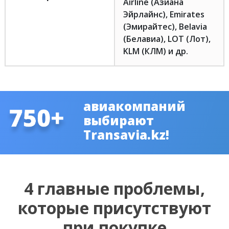
Airline (Азиана
Эйрлайнс), Emirates
(Эмирайтес), Belavia
(Белавиа), LOT (Лот),
KLM (КЛМ) и др.
авиакомпаний
выбирают
Transavia.kz!
4 главные проблемы,
которые присутствуют
при покупке