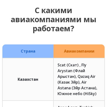
С какими
авиакомпаниями мы
работаем?
Страна
Авиакомпании
Scat (Скат) , Fly
Arystan (Флай
Арыстан), Qazaq Air
Казахстан
(Казак Эйр), Air
Astana (Эйр Астана),
Южное небо (HiSky)