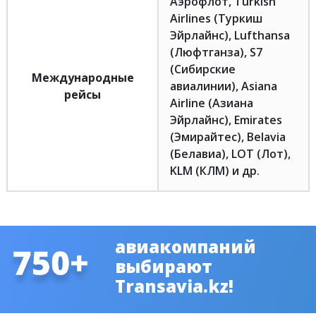
Аэрофлот, Turkish
Airlines (Туркиш
Эйрлайнс), Lufthansa
(Люфтганза), S7
(Сибирские
Международные
авиалинии), Asiana
рейсы
Airline (Азиана
Эйрлайнс), Emirates
(Эмирайтес), Belavia
(Белавиа), LOT (Лот),
KLM (КЛМ) и др.
авиакомпаний
выбирают
Transavia.kz!