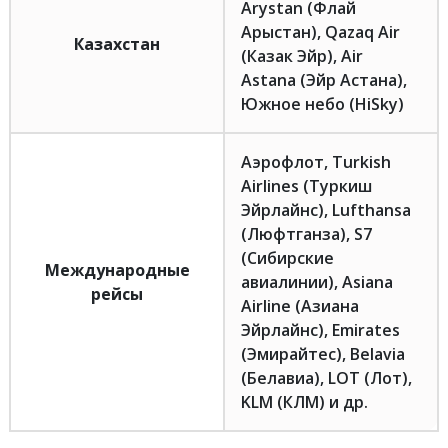
Arystan (Флай
Арыстан), Qazaq Air
Казахстан
(Казак Эйр), Air
Astana (Эйр Астана),
Южное небо (HiSky)
Аэрофлот, Turkish
Airlines (Туркиш
Эйрлайнс), Lufthansa
(Люфтганза), S7
(Сибирские
Международные
авиалинии), Asiana
рейсы
Airline (Азиана
Эйрлайнс), Emirates
(Эмирайтес), Belavia
(Белавиа), LOT (Лот),
KLM (КЛМ) и др.