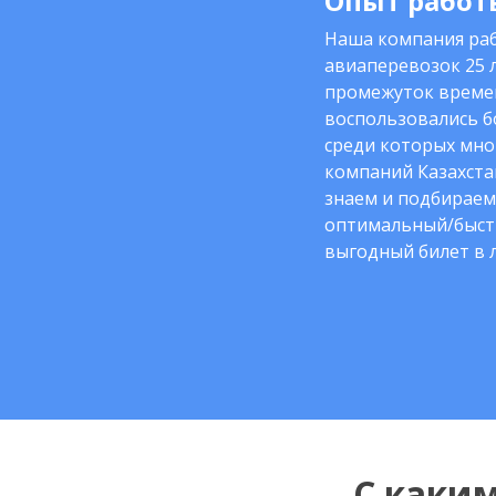
Опыт работы
Наша компания раб
авиаперевозок 25 л
промежуток време
воспользовались б
среди которых мно
компаний Казахста
знаем и подбираем
оптимальный/быст
выгодный билет в 
С каки