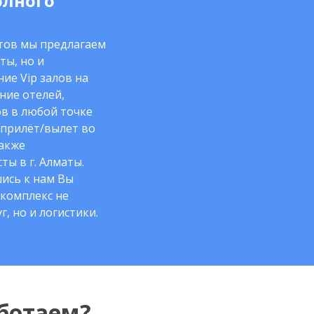
олного
нтов мы предлагаем
ты, но и
ие Vip залов на
ние отелей,
в в любой точке
 прилёт/вылет во
также
ты в г. Алматы.
ись к нам Вы
комплекс не
г, но и логистики.
ботаем?