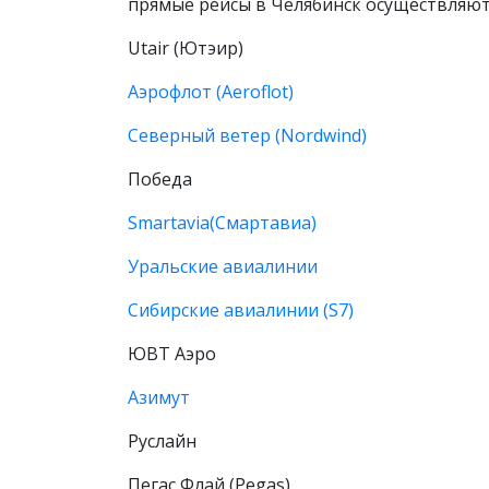
прямые рейсы в Челябинск осуществляют
Utair (Ютэир)
Аэрофлот (Aeroflot)
Северный ветер (Nordwind)
Победа
Smartavia(Смартавиа)
Уральские авиалинии
Сибирские авиалинии (S7)
ЮВТ Аэро
Азимут
Руслайн
Пегас Флай (Pegas).