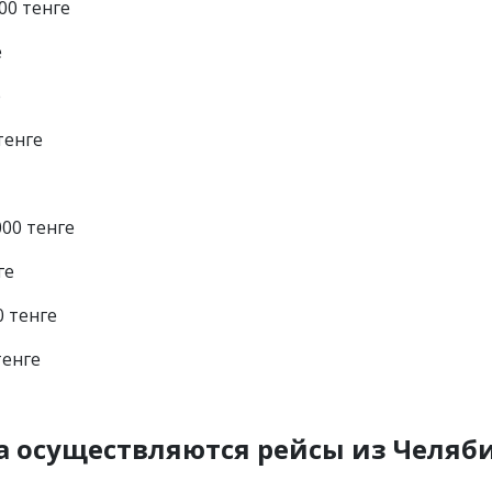
00 тенге
е
е
тенге
000 тенге
ге
0 тенге
тенге
на осуществляются рейсы из Челяб