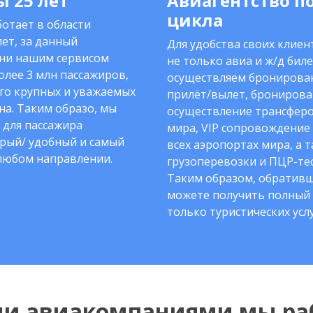
 25 лет
Авиагентство п
цикла
отает в области
ет, за данный
Для удобства своих клие
ни нашим сервисом
не только авиа и ж/д биле
олее 3 млн пассажиров,
осуществляем бронирован
го крупных и уважаемых
прилёт/вылет, бронирова
на. Таким образо, мы
осуществление трансферо
 для пассажира
мира, VIP сопровождение
рый/ удобный и самый
всех аэропортах мира, а 
любом направлении.
грузоперевозки и ПЦР-тес
Таким образом, обративш
можете получить полный 
только туристических услу
ми авиакомпаниями мы ра