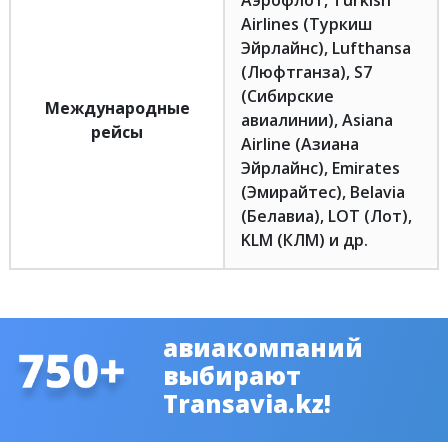
Аэрофлот, Turkish
Airlines (Туркиш
Эйрлайнс), Lufthansa
(Люфтганза), S7
(Сибирские
Международные
авиалинии), Asiana
рейсы
Airline (Азиана
Эйрлайнс), Emirates
(Эмирайтес), Belavia
(Белавиа), LOT (Лот),
KLM (КЛМ) и др.
авиакомпаний
выбирают
Transavia.kz!