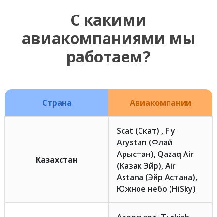
С какими
авиакомпаниями мы
работаем?
Страна
Авиакомпании
Scat (Скат) , Fly
Arystan (Флай
Арыстан), Qazaq Air
Казахстан
(Казак Эйр), Air
Astana (Эйр Астана),
Южное небо (HiSky)