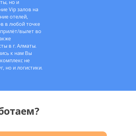
ты, но и
ие Vip залов на
ние отелей,
в в любой точке
 прилёт/вылет во
также
ты в г. Алматы.
ись к нам Вы
комплекс не
г, но и логистики.
ботаем?