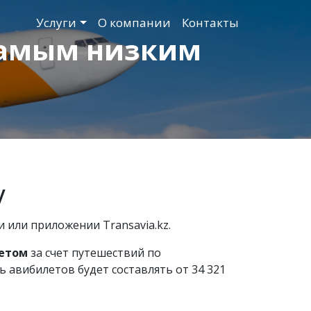
Услуги
О компании
Контакты
 самым низким
у
 или приложении Transavia.kz.
летом
за счет путешествий по
авибилетов будет составлять от 34 321