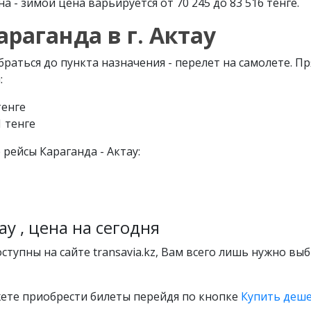
а - зимой цена варьируется от 70 245 до 83 516 тенге.
араганда в г. Актау
аться до пункта назначения - перелет на самолете. Пр
:
тенге
1 тенге
ейсы Караганда - Актау:
у , цена на сегодня
тупны на сайте transavia.kz, Вам всего лишь нужно вы
ете приобрести билеты перейдя по кнопке
Купить деше