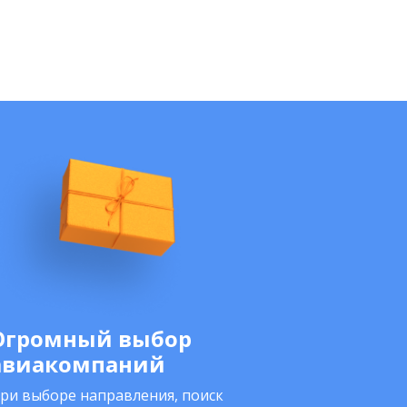
Огромный выбор
авиакомпаний
ри выборе направления, поиск