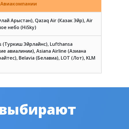
Авиакомпании
(Флай Арыстан), Qazaq Air (Казак Эйр), Air
ое небо (HiSky)
es (Туркиш Эйрлайнс), Lufthansa
ие авиалинии), Asiana Airline (Азиана
айтес), Belavia (Белавиа), LOT (Лот), KLM
 выбирают