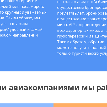
ни нашим сервисом
не только авиа и ж/д биле
олее 3 млн пассажиров,
осуществляем бронирован
го крупных и уважаемых
прилёт/вылет, бронирова
на. Таким образо, мы
осуществление трансферо
 для пассажира
мира, VIP сопровождение
рый/ удобный и самый
всех аэропортах мира, а 
любом направлении.
грузоперевозки и ПЦР-тес
Таким образом, обративш
можете получить полный 
только туристических услу
ми авиакомпаниями мы ра