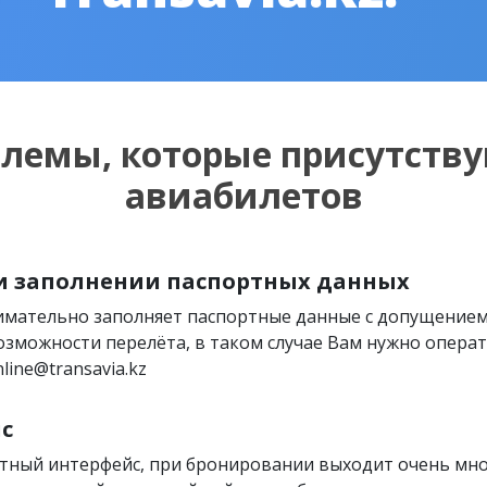
блемы, которые присутству
авиабилетов
и заполнении паспортных данных
нимательно заполняет паспортные данные с допущение
озможности перелёта, в таком случае Вам нужно операти
line@transavia.kz
с
тный интерфейс, при бронировании выходит очень мн