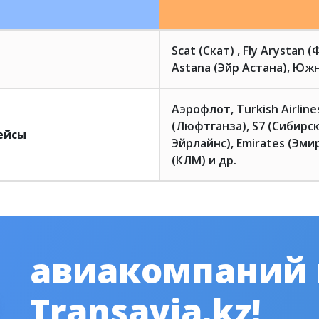
Scat (Скат) , Fly Arystan 
Astana (Эйр Астана), Южн
Аэрофлот, Turkish Airlin
(Люфтганза), S7 (Сибирск
ейсы
Эйрлайнс), Emirates (Эмир
(КЛМ) и др.
авиакомпаний
Transavia.kz!