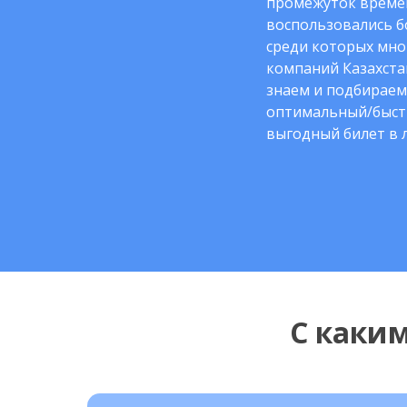
промежуток време
воспользовались б
среди которых мно
компаний Казахста
знаем и подбираем
оптимальный/быст
выгодный билет в 
С каки