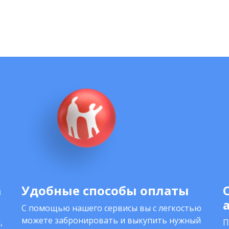
а
Удобные способы оплаты
С помощью нашего сервисы вы с легкостью
можете забронировать и выкупить нужный
,
П