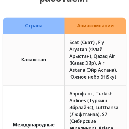
Страна
Авиакомпании
Scat (Скат) , Fly
Arystan (Флай
Арыстан), Qazaq Air
Казахстан
(Казак Эйр), Air
Astana (Эйр Астана),
Южное небо (HiSky)
Аэрофлот, Turkish
Airlines (Туркиш
Эйрлайнс), Lufthansa
(Люфтганза), S7
(Сибирские
Международные
авиалинии), Asiana