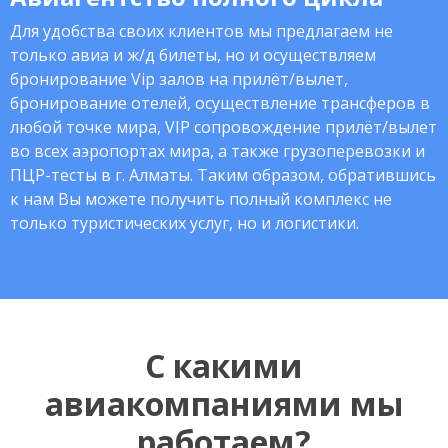
Для удобства своих клиентов мы предлагаем не
только авиа и ж/д билеты, но и осуществляем
бронирование Vip залов на прилёт/вылет,
бронирование отелей, осуществление трансферов в
любой точке мира, VIP сопровождение прилёт/вылет
во всех аэропортах мира, а также грузоперевозки и
ПЦР-тесты в г. Алматы. Таким образом, обратившись
к нам Вы можете получить полный комплекс не
только туристических услуг, но и логистики.
С какими
авиакомпаниями мы
работаем?