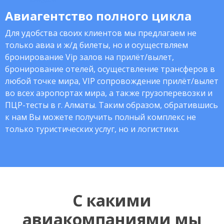
Авиагентство полного цикла
Для удобства своих клиентов мы предлагаем не
только авиа и ж/д билеты, но и осуществляем
бронирование Vip залов на прилёт/вылет,
бронирование отелей, осуществление трансферов в
любой точке мира, VIP сопровождение прилёт/вылет
во всех аэропортах мира, а также грузоперевозки и
ПЦР-тесты в г. Алматы. Таким образом, обратившись
к нам Вы можете получить полный комплекс не
только туристических услуг, но и логистики.
С какими
авиакомпаниями мы