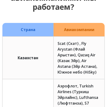
работаем?
Страна
Авиакомпании
Scat (Скат) , Fly
Arystan (Флай
Арыстан), Qazaq Air
Казахстан
(Казак Эйр), Air
Astana (Эйр Астана),
Южное небо (HiSky)
Аэрофлот, Turkish
Airlines (Туркиш
Эйрлайнс), Lufthansa
(Люфтганза), S7