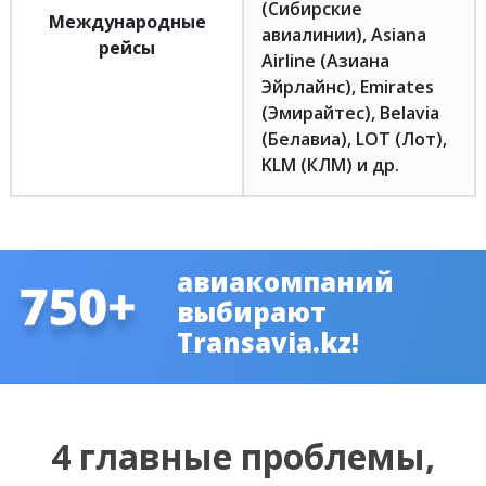
(Сибирские
Международные
авиалинии), Asiana
рейсы
Airline (Азиана
Эйрлайнс), Emirates
(Эмирайтес), Belavia
(Белавиа), LOT (Лот),
KLM (КЛМ) и др.
авиакомпаний
выбирают
Transavia.kz!
4 главные проблемы,