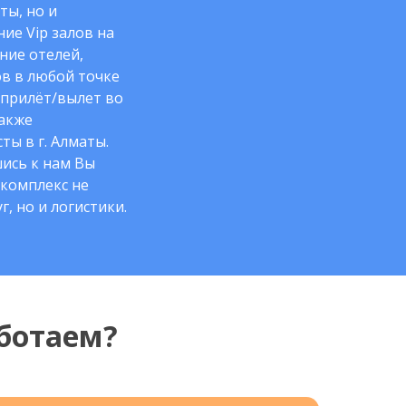
ты, но и
ие Vip залов на
ние отелей,
в в любой точке
 прилёт/вылет во
также
ты в г. Алматы.
ись к нам Вы
комплекс не
г, но и логистики.
ботаем?