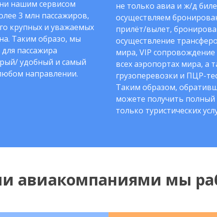
ни нашим сервисом
не только авиа и ж/д биле
олее 3 млн пассажиров,
осуществляем бронирован
го крупных и уважаемых
прилёт/вылет, бронирова
на. Таким образо, мы
осуществление трансферо
 для пассажира
мира, VIP сопровождение
рый/ удобный и самый
всех аэропортах мира, а 
любом направлении.
грузоперевозки и ПЦР-тес
Таким образом, обративш
можете получить полный 
только туристических услу
ми авиакомпаниями мы ра