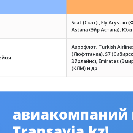
Scat (Скат) , Fly Arystan 
Astana (Эйр Астана), Южн
Аэрофлот, Turkish Airlin
(Люфтганза), S7 (Сибирск
ейсы
Эйрлайнс), Emirates (Эмир
(КЛМ) и др.
авиакомпаний
Transavia.kz!