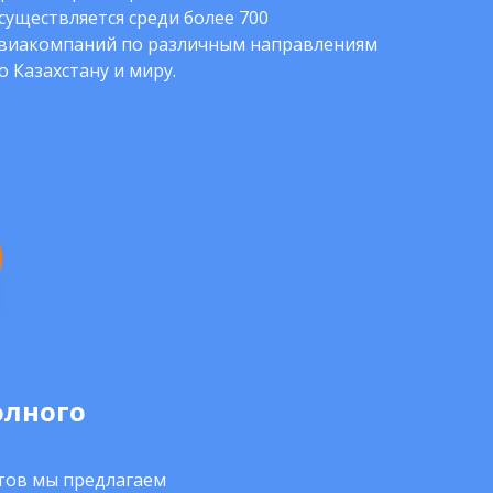
существляется среди более 700
виакомпаний по различным направлениям
о Казахстану и миру.
олного
нтов мы предлагаем