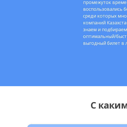
промежуток време
воспользовались б
среди которых мно
компаний Казахста
знаем и подбираем
оптимальный/быст
выгодный билет в 
С каки