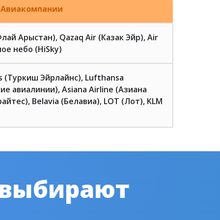
Авиакомпании
(Флай Арыстан), Qazaq Air (Казак Эйр), Air
ое небо (HiSky)
es (Туркиш Эйрлайнс), Lufthansa
ие авиалинии), Asiana Airline (Азиана
айтес), Belavia (Белавиа), LOT (Лот), KLM
 выбирают