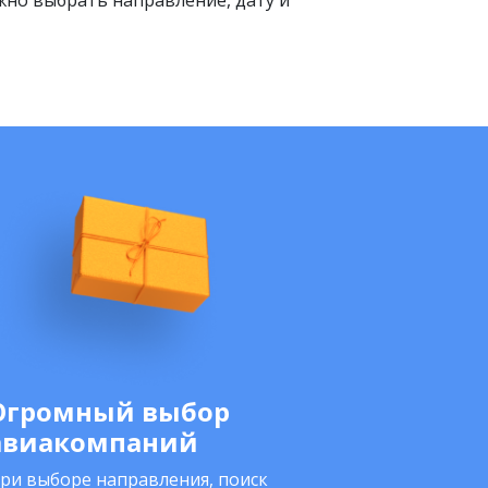
ужно выбрать направление, дату и
Огромный выбор
авиакомпаний
ри выборе направления, поиск