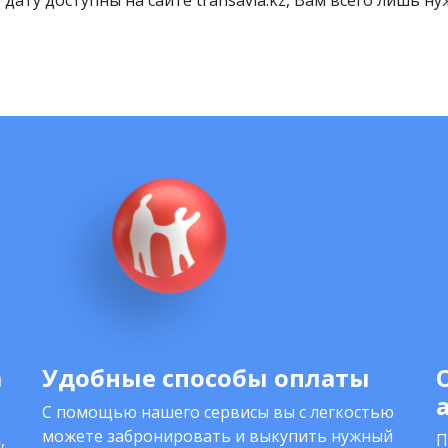
дату доступны на сайте transavia.kz, Вам всего лишь н
а
Удобные способы оплаты
С помощью нашего сервисы вы с легкостью
можете забронировать и выкупить нужный
,
П