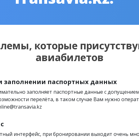
блемы, которые присутству
авиабилетов
и заполнении паспортных данных
нимательно заполняет паспортные данные с допущение
озможности перелёта, в таком случае Вам нужно операти
line@transavia.kz
с
тный интерфейс, при бронировании выходит очень мн