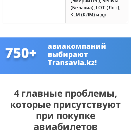
(Эмирайтес), Belavia
(Белавиа), LOT (Лот),
KLM (КЛМ) и др.
авиакомпаний
выбирают
Transavia.kz!
4 главные проблемы,
которые присутствуют
при покупке
авиабилетов