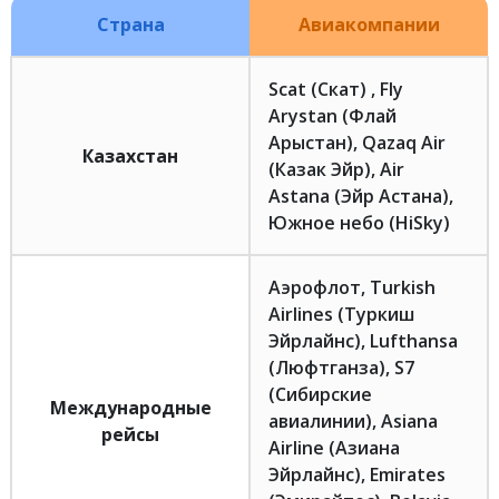
Страна
Авиакомпании
Scat (Скат) , Fly
Arystan (Флай
Арыстан), Qazaq Air
Казахстан
(Казак Эйр), Air
Astana (Эйр Астана),
Южное небо (HiSky)
Аэрофлот, Turkish
Airlines (Туркиш
Эйрлайнс), Lufthansa
(Люфтганза), S7
(Сибирские
Международные
авиалинии), Asiana
рейсы
Airline (Азиана
Эйрлайнс), Emirates