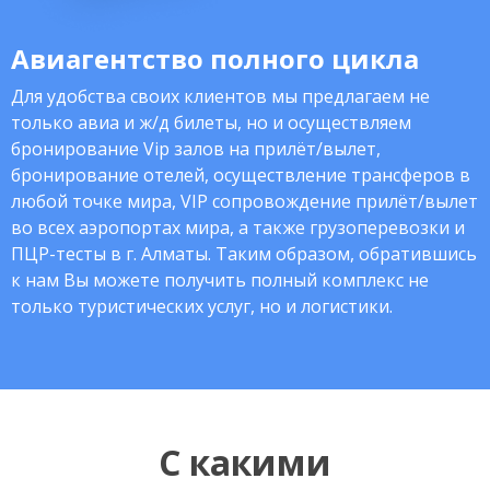
Авиагентство полного цикла
Для удобства своих клиентов мы предлагаем не
только авиа и ж/д билеты, но и осуществляем
бронирование Vip залов на прилёт/вылет,
бронирование отелей, осуществление трансферов в
любой точке мира, VIP сопровождение прилёт/вылет
во всех аэропортах мира, а также грузоперевозки и
ПЦР-тесты в г. Алматы. Таким образом, обратившись
к нам Вы можете получить полный комплекс не
только туристических услуг, но и логистики.
С какими