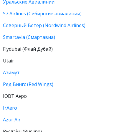
Уральские Авиалинии
S7 Airlines (Сибирские авиалинии)
Северный Ветер (Nordwind Airlines)
Smartavia (Смартавиа)
Flydubai (Флай Дубай)
Utair
Азимут
Ред Вингс (Red Wings)
ЮВТ Аэро
IrAero
Azur Air
Руслайн (Rusline)