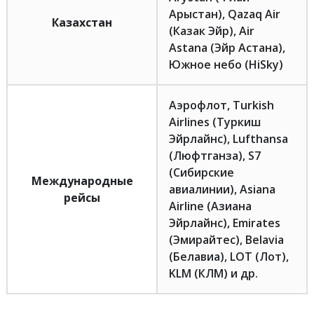
Арыстан), Qazaq Air
Казахстан
(Казак Эйр), Air
Astana (Эйр Астана),
Южное небо (HiSky)
Аэрофлот, Turkish
Airlines (Туркиш
Эйрлайнс), Lufthansa
(Люфтганза), S7
(Сибирские
Международные
авиалинии), Asiana
рейсы
Airline (Азиана
Эйрлайнс), Emirates
(Эмирайтес), Belavia
(Белавиа), LOT (Лот),
KLM (КЛМ) и др.