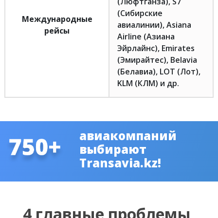
(Люфтганза), S7
(Сибирские
Международные
авиалинии), Asiana
рейсы
Airline (Азиана
Эйрлайнс), Emirates
(Эмирайтес), Belavia
(Белавиа), LOT (Лот),
KLM (КЛМ) и др.
авиакомпаний
выбирают
Transavia.kz!
4 главные проблемы,