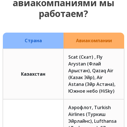
авиакомпаниями мы
работаем?
Страна
Авиакомпании
Scat (Скат) , Fly
Arystan (Флай
Арыстан), Qazaq Air
Казахстан
(Казак Эйр), Air
Astana (Эйр Астана),
Южное небо (HiSky)
Аэрофлот, Turkish
Airlines (Туркиш
Эйрлайнс), Lufthansa