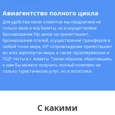
Авиагентство полного цикла
Для удобства своих клиентов мы предлагаем не
только авиа и ж/д билеты, но и осуществляем
бронирование Vip залов на прилёт/вылет,
бронирование отелей, осуществление трансферов в
любой точке мира, VIP сопровождение прилёт/вылет
во всех аэропортах мира, а также грузоперевозки и
ПЦР-тесты в г. Алматы. Таким образом, обратившись
к нам Вы можете получить полный комплекс не
только туристических услуг, но и логистики.
С какими