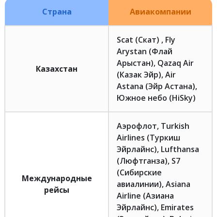
Страна
Авиакомпании
Scat (Скат) , Fly
Arystan (Флай
Арыстан), Qazaq Air
Казахстан
(Казак Эйр), Air
Astana (Эйр Астана),
Южное небо (HiSky)
Аэрофлот, Turkish
Airlines (Туркиш
Эйрлайнс), Lufthansa
(Люфтганза), S7
(Сибирские
Международные
авиалинии), Asiana
рейсы
Airline (Азиана
Эйрлайнс), Emirates