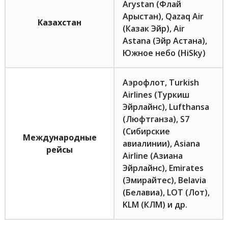
Arystan (Флай
Арыстан), Qazaq Air
Казахстан
(Казак Эйр), Air
Astana (Эйр Астана),
Южное небо (HiSky)
Аэрофлот, Turkish
Airlines (Туркиш
Эйрлайнс), Lufthansa
(Люфтганза), S7
(Сибирские
Международные
авиалинии), Asiana
рейсы
Airline (Азиана
Эйрлайнс), Emirates
(Эмирайтес), Belavia
(Белавиа), LOT (Лот),
KLM (КЛМ) и др.