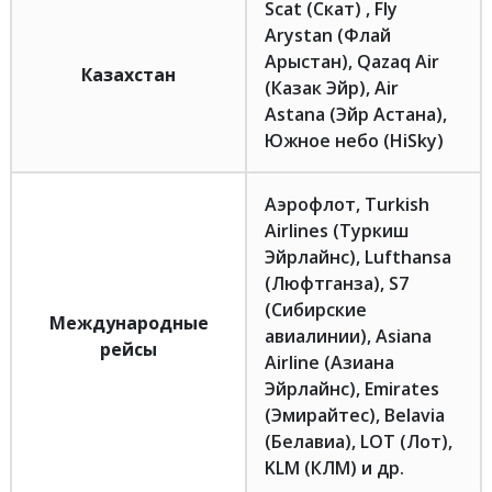
Scat (Скат) , Fly
Arystan (Флай
Арыстан), Qazaq Air
Казахстан
(Казак Эйр), Air
Astana (Эйр Астана),
Южное небо (HiSky)
Аэрофлот, Turkish
Airlines (Туркиш
Эйрлайнс), Lufthansa
(Люфтганза), S7
(Сибирские
Международные
авиалинии), Asiana
рейсы
Airline (Азиана
Эйрлайнс), Emirates
(Эмирайтес), Belavia
(Белавиа), LOT (Лот),
KLM (КЛМ) и др.