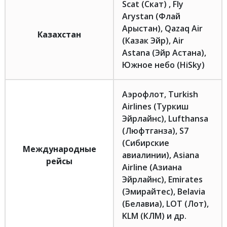
Scat (Скат) , Fly
Arystan (Флай
Арыстан), Qazaq Air
Казахстан
(Казак Эйр), Air
Astana (Эйр Астана),
Южное небо (HiSky)
Аэрофлот, Turkish
Airlines (Туркиш
Эйрлайнс), Lufthansa
(Люфтганза), S7
(Сибирские
Международные
авиалинии), Asiana
рейсы
Airline (Азиана
Эйрлайнс), Emirates
(Эмирайтес), Belavia
(Белавиа), LOT (Лот),
KLM (КЛМ) и др.