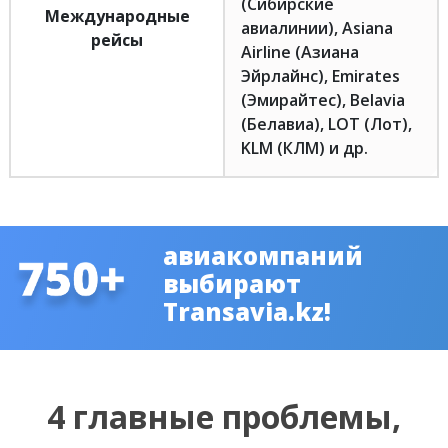
(Сибирские
Международные
авиалинии), Asiana
рейсы
Airline (Азиана
Эйрлайнс), Emirates
(Эмирайтес), Belavia
(Белавиа), LOT (Лот),
KLM (КЛМ) и др.
авиакомпаний
выбирают
Transavia.kz!
4 главные проблемы,