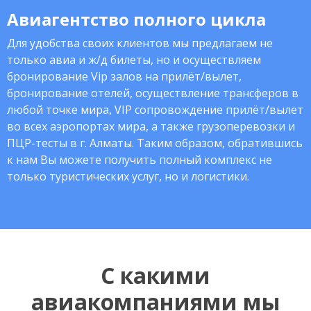
Авиагентство полного цикла
Для удобства своих клиентов мы предлагаем не
только авиа и ж/д билеты, но и осуществляем
бронирование Vip залов на прилёт/вылет,
бронирование отелей, осуществление трансферов в
любой точке мира, VIP сопровождение прилёт/вылет
во всех аэропортах мира, а также грузоперевозки и
ПЦР-тесты в г. Алматы. Таким образом, обратившись
к нам Вы можете получить полный комплекс не
только туристических услуг, но и логистики.
С какими
авиакомпаниями мы