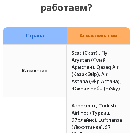
работаем?
Страна
Авиакомпании
Scat (Скат) , Fly
Arystan (Флай
Арыстан), Qazaq Air
Казахстан
(Казак Эйр), Air
Astana (Эйр Астана),
Южное небо (HiSky)
Аэрофлот, Turkish
Airlines (Туркиш
Эйрлайнс), Lufthansa
(Люфтганза), S7