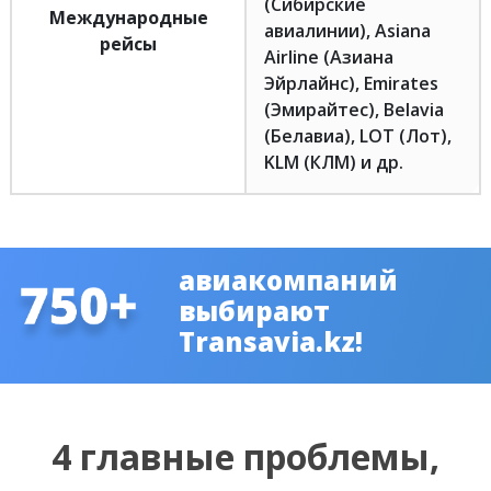
(Сибирские
Международные
авиалинии), Asiana
рейсы
Airline (Азиана
Эйрлайнс), Emirates
(Эмирайтес), Belavia
(Белавиа), LOT (Лот),
KLM (КЛМ) и др.
авиакомпаний
выбирают
Transavia.kz!
4 главные проблемы,