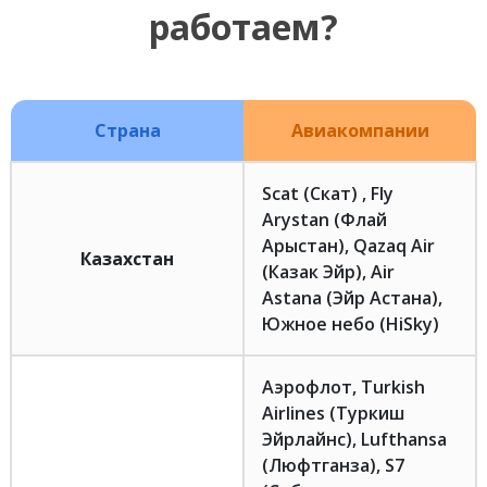
работаем?
Страна
Авиакомпании
Scat (Скат) , Fly
Arystan (Флай
Арыстан), Qazaq Air
Казахстан
(Казак Эйр), Air
Astana (Эйр Астана),
Южное небо (HiSky)
Аэрофлот, Turkish
Airlines (Туркиш
Эйрлайнс), Lufthansa
(Люфтганза), S7