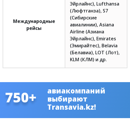
Эйрлайнс), Lufthansa
(Люфтганза), S7
(Сибирские
Международные
авиалинии), Asiana
рейсы
Airline (Азиана
Эйрлайнс), Emirates
(Эмирайтес), Belavia
(Белавиа), LOT (Лот),
KLM (КЛМ) и др.
авиакомпаний
выбирают
Transavia.kz!