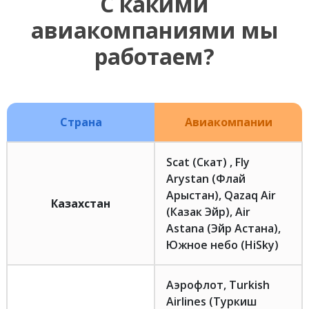
С какими
авиакомпаниями мы
работаем?
Страна
Авиакомпании
Scat (Скат) , Fly
Arystan (Флай
Арыстан), Qazaq Air
Казахстан
(Казак Эйр), Air
Astana (Эйр Астана),
Южное небо (HiSky)
Аэрофлот, Turkish
Airlines (Туркиш