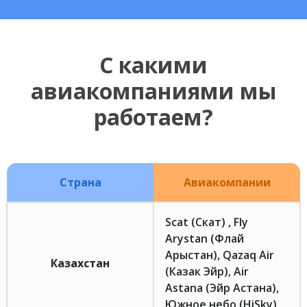
С какими
авиакомпаниями мы
работаем?
Страна
Авиакомпании
Scat (Скат) , Fly
Arystan (Флай
Арыстан), Qazaq Air
Казахстан
(Казак Эйр), Air
Astana (Эйр Астана),
Южное небо (HiSky)