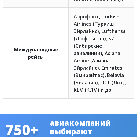
Аэрофлот, Turkish
Airlines (Туркиш
Эйрлайнс), Lufthansa
(Люфтганза), S7
(Сибирские
Международные
авиалинии), Asiana
рейсы
Airline (Азиана
Эйрлайнс), Emirates
(Эмирайтес), Belavia
(Белавиа), LOT (Лот),
KLM (КЛМ) и др.
авиакомпаний
выбирают