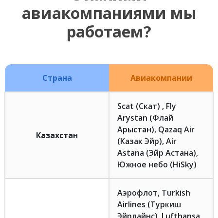
авиакомпаниями мы
работаем?
Страна
Авиакомпании
Scat (Скат) , Fly
Arystan (Флай
Арыстан), Qazaq Air
Казахстан
(Казак Эйр), Air
Astana (Эйр Астана),
Южное небо (HiSky)
Аэрофлот, Turkish
Airlines (Туркиш
Эйрлайнс), Lufthansa