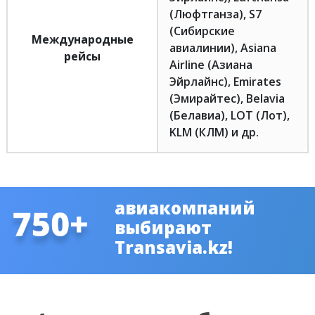
(Люфтганза), S7
(Сибирские
Международные
авиалинии), Asiana
рейсы
Airline (Азиана
Эйрлайнс), Emirates
(Эмирайтес), Belavia
(Белавиа), LOT (Лот),
KLM (КЛМ) и др.
авиакомпаний
выбирают
Transavia.kz!