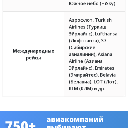
Южное небо (HiSky)
Аэрофлот, Turkish
Airlines (Туркиш
Эйрлайнс), Lufthansa
(Люфтганза), S7
(Сибирские
Международные
авиалинии), Asiana
рейсы
Airline (Азиана
Эйрлайнс), Emirates
(Эмирайтес), Belavia
(Белавиа), LOT (Лот),
KLM (КЛМ) и др.
авиакомпаний
выбирают