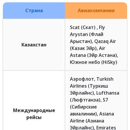
Страна
Авиакомпании
Scat (Скат) , Fly
Arystan (Флай
Арыстан), Qazaq Air
Казахстан
(Казак Эйр), Air
Astana (Эйр Астана),
Южное небо (HiSky)
Аэрофлот, Turkish
Airlines (Туркиш
Эйрлайнс), Lufthansa
(Люфтганза), S7
(Сибирские
Международные
авиалинии), Asiana
рейсы
Airline (Азиана
Эйрлайнс), Emirates