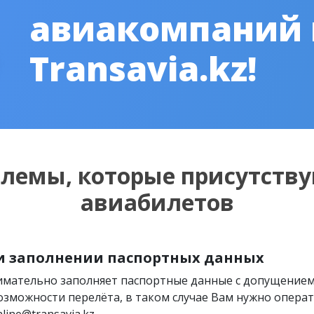
авиакомпаний
Transavia.kz!
блемы, которые присутству
авиабилетов
и заполнении паспортных данных
нимательно заполняет паспортные данные с допущение
озможности перелёта, в таком случае Вам нужно операти
line@transavia.kz