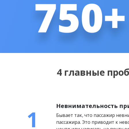
4 главные про
Невнимательность пр
Бывает так, что пассажир нев
пассажира. Это приводит к нев
центр или написать на почту on