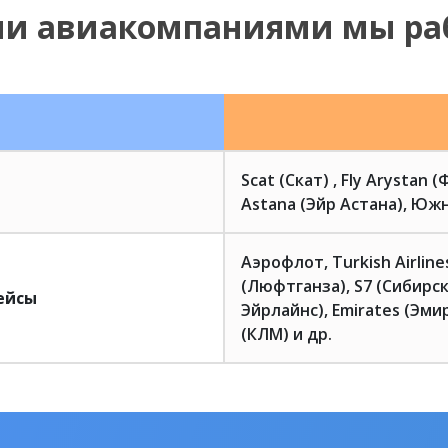
ми авиакомпаниями мы ра
Scat (Скат) , Fly Arystan 
Astana (Эйр Астана), Южн
Аэрофлот, Turkish Airlin
(Люфтганза), S7 (Сибирск
ейсы
Эйрлайнс), Emirates (Эмир
(КЛМ) и др.