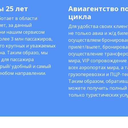
 25 лет
Авиагентство п
цикла
отает в области
ет, за данный
Для удобства своих клие
ни нашим сервисом
не только авиа и ж/д биле
олее 3 млн пассажиров,
осуществляем бронирован
го крупных и уважаемых
прилёт/вылет, бронирова
на. Таким образо, мы
осуществление трансферо
 для пассажира
мира, VIP сопровождение
рый/ удобный и самый
всех аэропортах мира, а 
любом направлении.
грузоперевозки и ПЦР-тес
Таким образом, обративш
можете получить полный 
только туристических услу