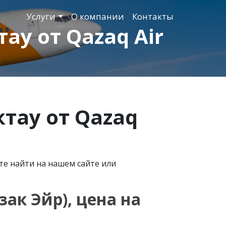
Услуги
О компании
Контакты
ау от Qazaq Air
ктау от
Qazaq
те найти на нашем сайте или
зак Эйр), цена на