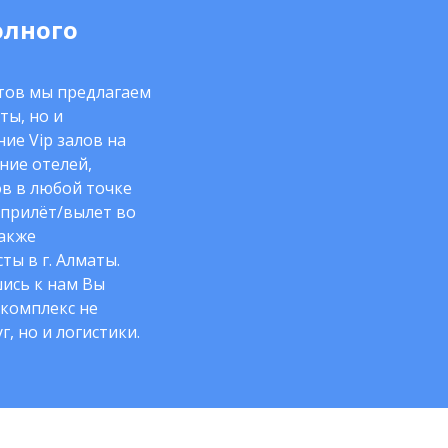
олного
нтов мы предлагаем
ты, но и
ие Vip залов на
ние отелей,
в в любой точке
 прилёт/вылет во
также
ты в г. Алматы.
ись к нам Вы
комплекс не
г, но и логистики.