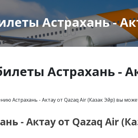
еты Астрахань - Акт
илеты Астрахань - А
ю Астрахань - Актау от Qazaq Air (Казак Эйр) вы може
нь - Актау от
Qazaq
Air
(Ка