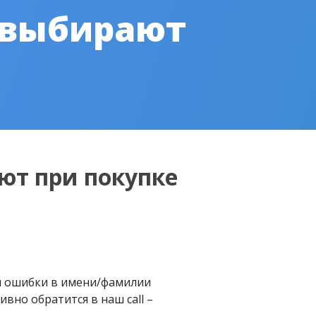
 выбирают
ют при покупке
м ошибки в имени/фамилии
вно обратится в наш call –