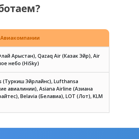
ботаем?
Авиакомпании
(Флай Арыстан), Qazaq Air (Казак Эйр), Air
ое небо (HiSky)
es (Туркиш Эйрлайнс), Lufthansa
ие авиалинии), Asiana Airline (Азиана
айтес), Belavia (Белавиа), LOT (Лот), KLM