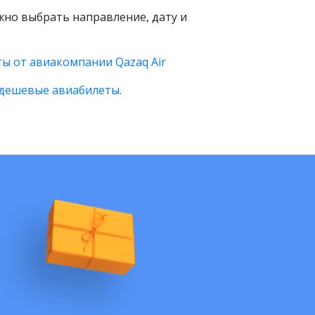
ужно выбрать направление, дату и
ы от авиакомпании Qazaq Air
дешевые авиабилеты.