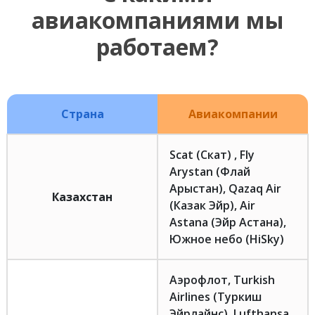
авиакомпаниями мы
работаем?
Страна
Авиакомпании
Scat (Скат) , Fly
Arystan (Флай
Арыстан), Qazaq Air
Казахстан
(Казак Эйр), Air
Astana (Эйр Астана),
Южное небо (HiSky)
Аэрофлот, Turkish
Airlines (Туркиш
Эйрлайнс), Lufthansa