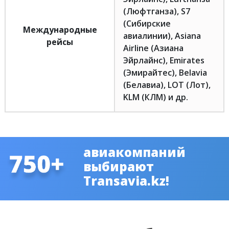
(Люфтганза), S7
(Сибирские
Международные
авиалинии), Asiana
рейсы
Airline (Азиана
Эйрлайнс), Emirates
(Эмирайтес), Belavia
(Белавиа), LOT (Лот),
KLM (КЛМ) и др.
авиакомпаний
выбирают
Transavia.kz!