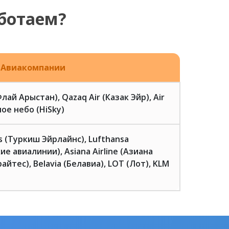
ботаем?
Авиакомпании
(Флай Арыстан), Qazaq Air (Казак Эйр), Air
ое небо (HiSky)
es (Туркиш Эйрлайнс), Lufthansa
ие авиалинии), Asiana Airline (Азиана
айтес), Belavia (Белавиа), LOT (Лот), KLM