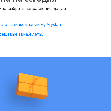
ужно выбрать направление, дату и
ы от авиакомпании Fly Arystan
дешевые авиабилеты.