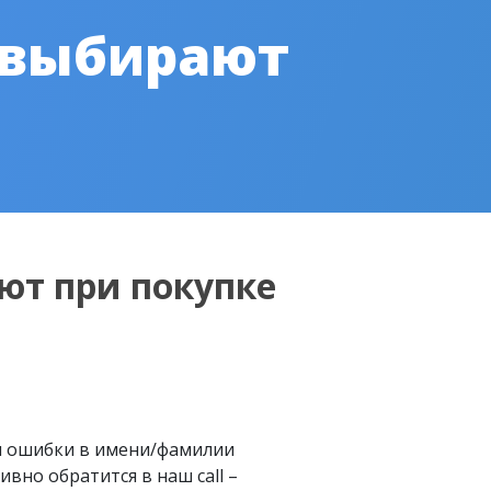
 выбирают
ют при покупке
м ошибки в имени/фамилии
вно обратится в наш call –