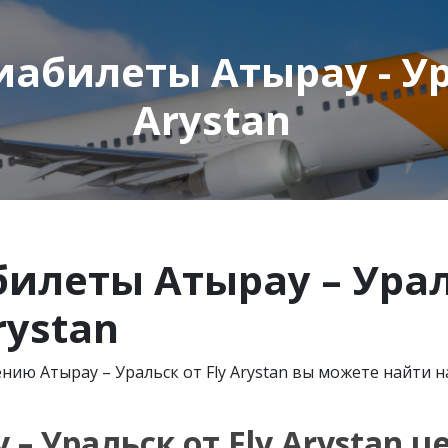
абилеты Атырау - Ура
Arystan
леты Атырау – Ураль
rystan
ию Атырау – Уральск от Fly Arystan вы можете найти 
 Уральск от Fly Arystan ц