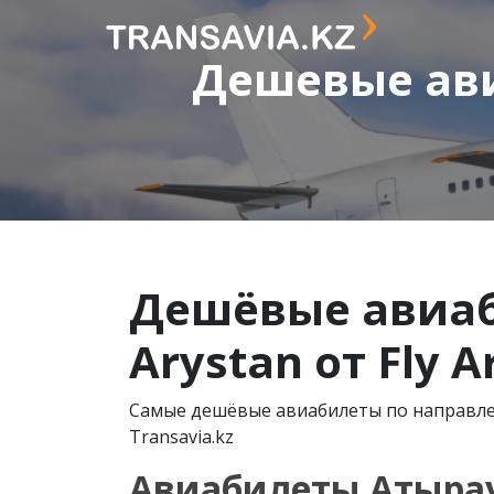
Дешевые ави
Дешёвые авиаби
Arystan от Fly A
Самые дешёвые авиабилеты по направлен
Transavia.kz
Авиабилеты Атырау –