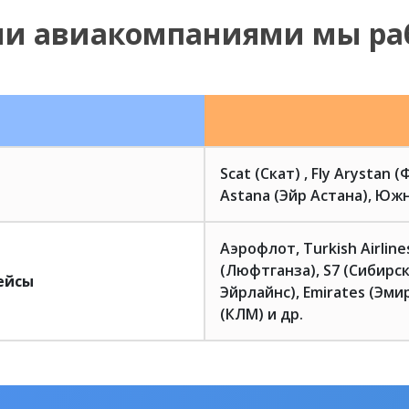
ми авиакомпаниями мы ра
Scat (Скат) , Fly Arystan 
Astana (Эйр Астана), Южн
Аэрофлот, Turkish Airlin
(Люфтганза), S7 (Сибирск
ейсы
Эйрлайнс), Emirates (Эмир
(КЛМ) и др.