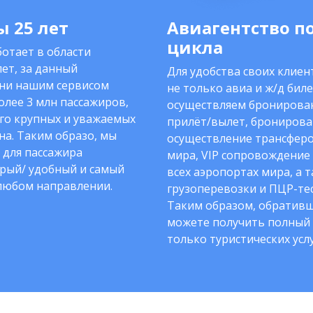
 25 лет
Авиагентство п
цикла
отает в области
ет, за данный
Для удобства своих клие
ни нашим сервисом
не только авиа и ж/д биле
олее 3 млн пассажиров,
осуществляем бронирован
го крупных и уважаемых
прилёт/вылет, бронирова
на. Таким образо, мы
осуществление трансферо
 для пассажира
мира, VIP сопровождение
рый/ удобный и самый
всех аэропортах мира, а 
любом направлении.
грузоперевозки и ПЦР-тес
Таким образом, обративш
можете получить полный 
только туристических услу