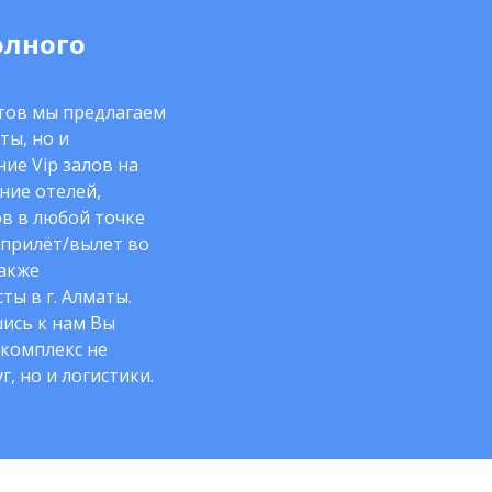
олного
нтов мы предлагаем
ты, но и
ие Vip залов на
ние отелей,
в в любой точке
 прилёт/вылет во
также
ты в г. Алматы.
ись к нам Вы
комплекс не
г, но и логистики.