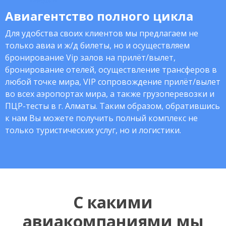
Авиагентство полного цикла
Для удобства своих клиентов мы предлагаем не
только авиа и ж/д билеты, но и осуществляем
бронирование Vip залов на прилёт/вылет,
бронирование отелей, осуществление трансферов в
любой точке мира, VIP сопровождение прилёт/вылет
во всех аэропортах мира, а также грузоперевозки и
ПЦР-тесты в г. Алматы. Таким образом, обратившись
к нам Вы можете получить полный комплекс не
только туристических услуг, но и логистики.
С какими
авиакомпаниями мы