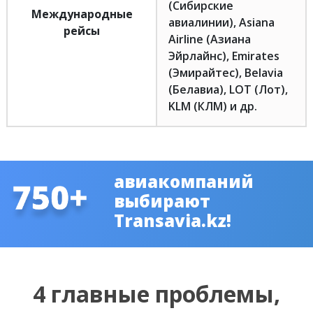
(Сибирские
Международные
авиалинии), Asiana
рейсы
Airline (Азиана
Эйрлайнс), Emirates
(Эмирайтес), Belavia
(Белавиа), LOT (Лот),
KLM (КЛМ) и др.
авиакомпаний
выбирают
Transavia.kz!
4 главные проблемы,