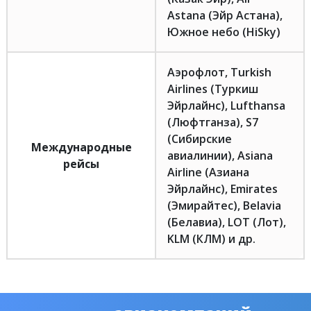
Astana (Эйр Астана),
Южное небо (HiSky)
Аэрофлот, Turkish
Airlines (Туркиш
Эйрлайнс), Lufthansa
(Люфтганза), S7
(Сибирские
Международные
авиалинии), Asiana
рейсы
Airline (Азиана
Эйрлайнс), Emirates
(Эмирайтес), Belavia
(Белавиа), LOT (Лот),
KLM (КЛМ) и др.