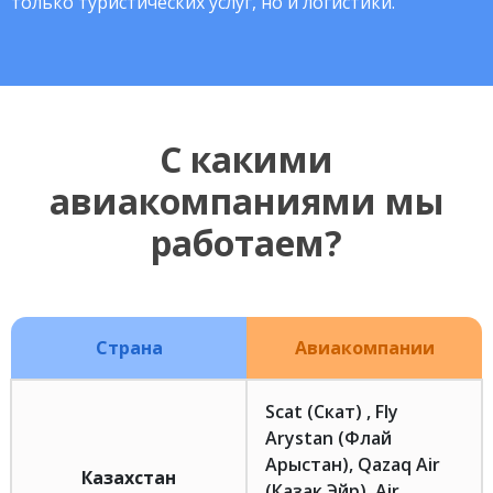
только туристических услуг, но и логистики.
С какими
авиакомпаниями мы
работаем?
Страна
Авиакомпании
Scat (Скат) , Fly
Arystan (Флай
Арыстан), Qazaq Air
Казахстан
(Казак Эйр), Air