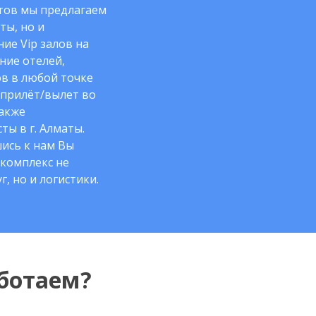
нтов мы предлагаем
ты, но и
ие Vip залов на
ние отелей,
в в любой точке
 прилёт/вылет во
также
ты в г. Алматы.
ись к нам Вы
комплекс не
г, но и логистики.
ботаем?