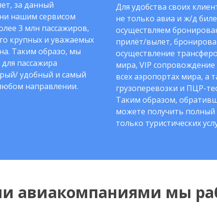
ет, за данный
Для удобства своих клие
ни нашим сервисом
не только авиа и ж/д биле
олее 3 млн пассажиров,
осуществляем бронирован
го крупных и уважаемых
прилёт/вылет, бронирова
на. Таким образо, мы
осуществление трансферо
 для пассажира
мира, VIP сопровождение
рый/ удобный и самый
всех аэропортах мира, а 
любом направлении.
грузоперевозки и ПЦР-тес
Таким образом, обративш
можете получить полный 
только туристических услу
ми авиакомпаниями мы ра