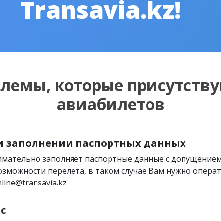
Transavia.kz!
блемы, которые присутству
авиабилетов
и заполнении паспортных данных
нимательно заполняет паспортные данные с допущение
озможности перелёта, в таком случае Вам нужно операти
line@transavia.kz
с