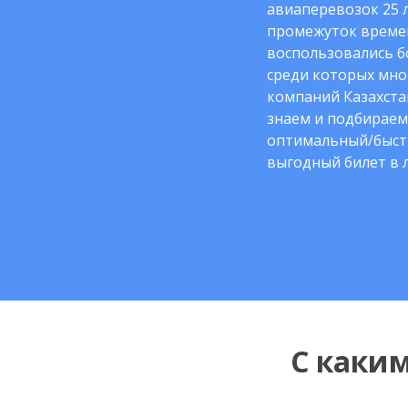
авиаперевозок 25 л
промежуток време
воспользовались б
среди которых мно
компаний Казахста
знаем и подбираем
оптимальный/быст
выгодный билет в 
С каки