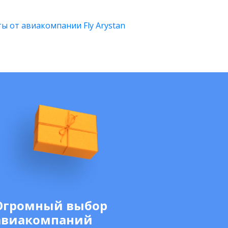
ы от авиакомпании Fly Arystan
Огромный выбор
авиакомпаний