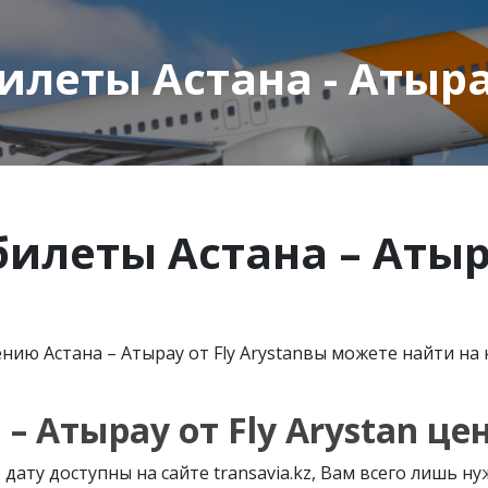
еты Астана - Атырау
леты Астана – Атыра
ию Астана – Атырау от Fly Arystanвы можете найти на
 Атырау от Fly Arystan це
дату доступны на сайте transavia.kz, Вам всего лишь н