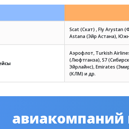
Scat (Скат) , Fly Arystan 
Astana (Эйр Астана), Южн
Аэрофлот, Turkish Airlin
(Люфтганза), S7 (Сибирск
ейсы
Эйрлайнс), Emirates (Эмир
(КЛМ) и др.
авиакомпаний