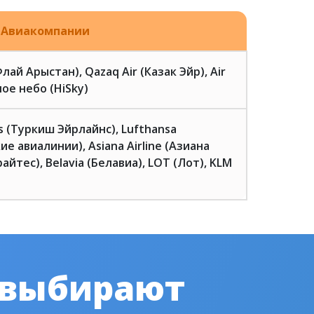
Авиакомпании
(Флай Арыстан), Qazaq Air (Казак Эйр), Air
ое небо (HiSky)
es (Туркиш Эйрлайнс), Lufthansa
ие авиалинии), Asiana Airline (Азиана
айтес), Belavia (Белавиа), LOT (Лот), KLM
 выбирают