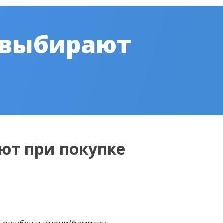
 выбирают
ют при покупке
м ошибки в имени/фамилии