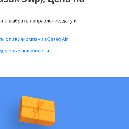
ужно выбрать направление, дату и
ы от авиакомпании Qazaq Air
дешевые авиабилеты.