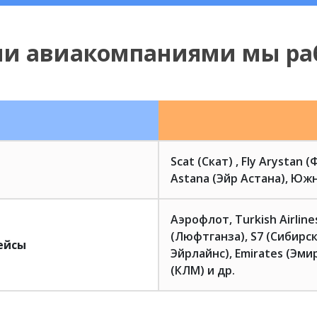
ми авиакомпаниями мы ра
Scat (Скат) , Fly Arystan 
Astana (Эйр Астана), Южн
Аэрофлот, Turkish Airlin
(Люфтганза), S7 (Сибирск
ейсы
Эйрлайнс), Emirates (Эмир
(КЛМ) и др.