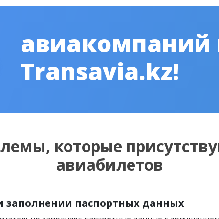
авиакомпаний
Transavia.kz!
блемы, которые присутству
авиабилетов
и заполнении паспортных данных
нимательно заполняет паспортные данные с допущение