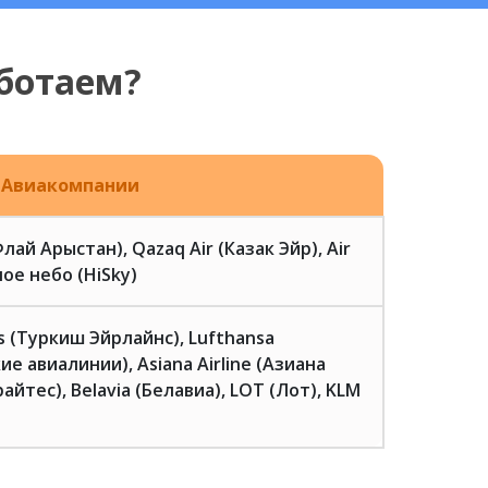
ботаем?
Авиакомпании
(Флай Арыстан), Qazaq Air (Казак Эйр), Air
ое небо (HiSky)
es (Туркиш Эйрлайнс), Lufthansa
ие авиалинии), Asiana Airline (Азиана
айтес), Belavia (Белавиа), LOT (Лот), KLM