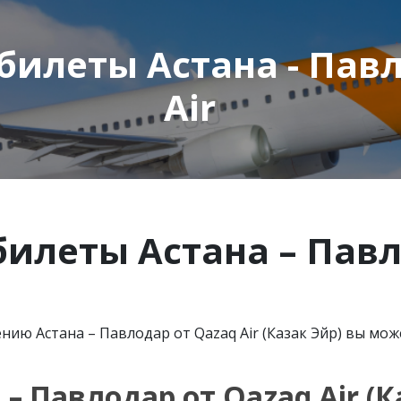
илеты Астана - Павл
Air
илеты Астана – Павл
ю Астана – Павлодар от Qazaq Air (Казак Эйр) вы мож
 – Павлодар от
Qazaq
Air
(К