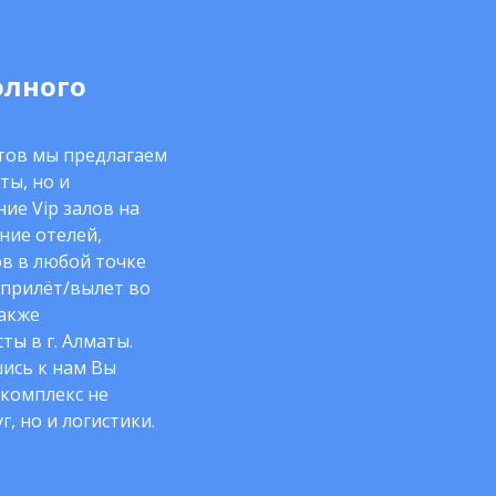
олного
нтов мы предлагаем
ты, но и
ие Vip залов на
ние отелей,
в в любой точке
 прилёт/вылет во
также
ты в г. Алматы.
ись к нам Вы
комплекс не
г, но и логистики.