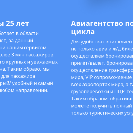
 25 лет
Авиагентство п
цикла
отает в области
ет, за данный
Для удобства своих клие
ни нашим сервисом
не только авиа и ж/д биле
олее 3 млн пассажиров,
осуществляем бронирован
го крупных и уважаемых
прилёт/вылет, бронирова
на. Таким образо, мы
осуществление трансферо
 для пассажира
мира, VIP сопровождение
рый/ удобный и самый
всех аэропортах мира, а 
любом направлении.
грузоперевозки и ПЦР-тес
Таким образом, обративш
можете получить полный 
только туристических услу