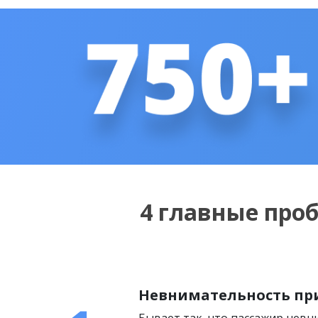
4 главные про
Невнимательность пр
Бывает так, что пассажир нев